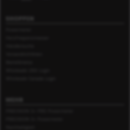
SHOPPEN
Powermeter
Herzfrequenzmesser
Händlersuche
Versandrichtlinien
Bestellstatus
Wholesale USA Login
Wholesale Canada Login
MEHR
PRECISION 3+ PRO Powermeter
PRECISION 3+ Powermeter
Nachhaltigkeit