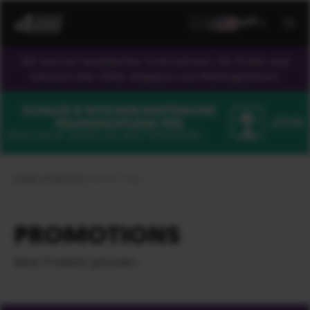
DE
US
Wir sind ein kanadisches Unternehmen. Die Preise sind
inklusive aller Zölle, Abgaben und Maklergebühren.
SCHALTE 8 WOCHEN KOSTENLOSE
TRAININGSPLÄNE FREI
BEIM KAUF EINES
4iiii
-WATTMESSERS
HOME
/
PRODUKTE
/
PROMOTIONS
PROMOTIONS
Keine Produkte gefunden