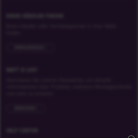
EINEN HÄNDLER FINDEN
Einen Händler oder Vertriebspartner in Ihrer Nähe
finden.
HÄNDLERSUCHE
WATT IS LOS?
Abonnieren Sie unseren Newsletter, um aktuelle
Informationen über Produkte, exklusive Werbegeschenke
und mehr zu erhalten.
ANMELDEN
HELP CENTER