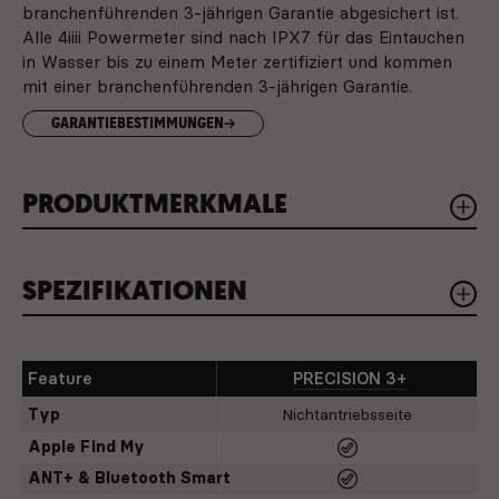
branchenführenden 3-jährigen Garantie abgesichert ist.
Alle 4iiii Powermeter sind nach IPX7 für das Eintauchen
in Wasser bis zu einem Meter zertifiziert und kommen
mit einer branchenführenden 3-jährigen Garantie.
GARANTIEBESTIMMUNGEN
PRODUKTMERKMALE
SPEZIFIKATIONEN
APPLES „WO IST?“
Sie können stets entspannt sein, denn Sie
wissen immer, wo sich Ihr Powermeter
befindet.
Feature
PRECISION 3+
Typ
Nichtantriebsseite
BATTERIELEBENSDAUER
Apple Find My
Mit einer Batterielebensdauer von bis zu
800 Stunden müssen Sie sich jahrelang keine
ANT+ & Bluetooth Smart
Gedanken über Batteriewechsel machen.