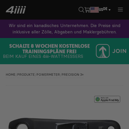
DE
US
Wir sind ein kanadisches Unternehmen. Die Preise sind
inklusive aller Zölle, Abgaben und Maklergebühren.
SCHALTE 8 WOCHEN KOSTENLOSE
TRAININGSPLÄNE FREI
BEIM KAUF EINES
4iiii
-WATTMESSERS
HOME
/
PRODUKTE
/
POWERMETER
/
PRECISION 3+