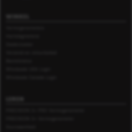
WINKEL
Vermogensmeters
Hartslagmetersi
Dealerzoeker
Verzend-en retourbeleid
Bestelstatus
Wholesale USA Login
Wholesale Canada Login
LEREN
PRECISION 3+ PRO Vermogensmeter
PRECISION 3+ Vermogensmeter
Duurzaamheid