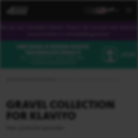
NL
US
Wij zijn een Canadees bedrijf. Prijzen zijn inclusief alle tarieven,
invoerrechten en bemiddelingskosten.
ONTVANG 8 WEKEN GRATIS
TRAININGSSCHEMA'S
BIJ AANKOOP VAN EEN
4iiii
-
VERMOGENSMETER
STARTPAGINA
/
PRODUCTEN
/
GRAVEL COLLECTION FOR KLAVIYO
GRAVEL COLLECTION
FOR KLAVIYO
Geen producten gevonden