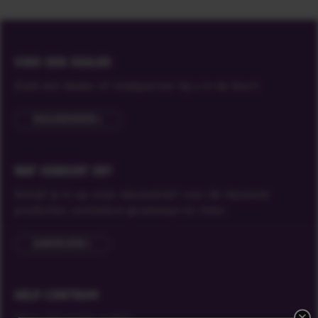
VIND EEN DEALER
Zoek een dealer of retailpartner bij u in de buurt.
DEALERZOEKER
WAT GEBEURT ER?
Schrijf je in op onze nieuwsbrief voor de nieuwste
producten, exclusieve giveaways en meer.
AANMELDEN
HELP CENTRUM