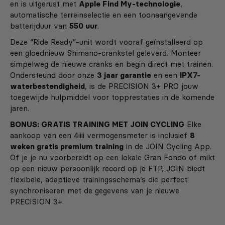
en is uitgerust met
Apple Find My-technologie
,
automatische terreinselectie en een toonaangevende
batterijduur van
550 uur
.
Deze “Ride Ready”-unit wordt vooraf geïnstalleerd op
een gloednieuw Shimano-crankstel geleverd. Monteer
simpelweg de nieuwe cranks en begin direct met trainen.
Ondersteund door onze
3 jaar garantie
en een
IPX7-
waterbestendigheid
, is de PRECISION 3+ PRO jouw
toegewijde hulpmiddel voor topprestaties in de komende
jaren.
BONUS: GRATIS TRAINING MET JOIN CYCLING
Elke
aankoop van een 4iiii vermogensmeter is inclusief
8
weken gratis premium training
in de JOIN Cycling App.
Of je je nu voorbereidt op een lokale Gran Fondo of mikt
op een nieuw persoonlijk record op je FTP, JOIN biedt
flexibele, adaptieve trainingsschema’s die perfect
synchroniseren met de gegevens van je nieuwe
PRECISION 3+.