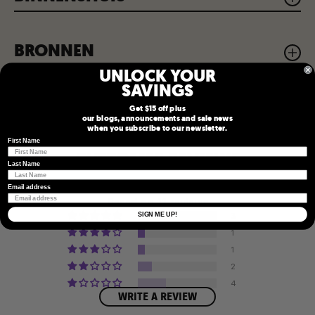
BRONNEN
UNLOCK YOUR
SAVINGS
Get $15 off plus
our blogs, announcements and sale news
when you subscribe to our newsletter.
First Name
BINNEN TRAINEN
CUSTOMER REVIEWS
Last Name
Email address
Based on 11 reviews
3
SIGN ME UP!
1
1
2
4
WRITE A REVIEW