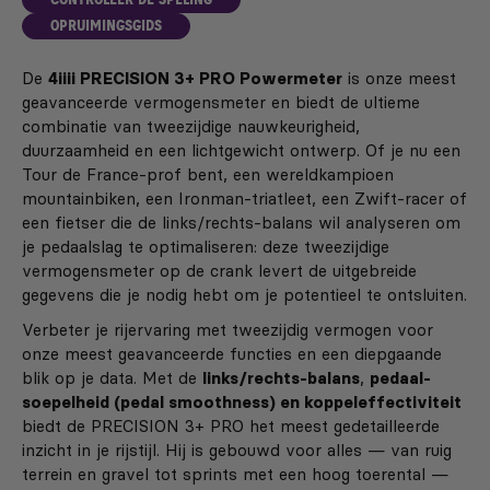
OPRUIMINGSGIDS
De
4iiii PRECISION 3+ PRO Powermeter
is onze meest
geavanceerde vermogensmeter en biedt de ultieme
combinatie van tweezijdige nauwkeurigheid,
duurzaamheid en een lichtgewicht ontwerp. Of je nu een
Tour de France-prof bent, een wereldkampioen
mountainbiken, een Ironman-triatleet, een Zwift-racer of
een fietser die de links/rechts-balans wil analyseren om
je pedaalslag te optimaliseren: deze tweezijdige
vermogensmeter op de crank levert de uitgebreide
gegevens die je nodig hebt om je potentieel te ontsluiten.
Verbeter je rijervaring met tweezijdig vermogen voor
onze meest geavanceerde functies en een diepgaande
blik op je data. Met de
links/rechts-balans
,
pedaal-
soepelheid (pedal smoothness) en koppeleffectiviteit
biedt de PRECISION 3+ PRO het meest gedetailleerde
inzicht in je rijstijl. Hij is gebouwd voor alles — van ruig
terrein en gravel tot sprints met een hoog toerental —