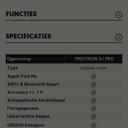
FUNCTIES
SPECIFICATIES
LEVENSDUUR BATTERIJ
Met tot wel 550 uur batterijlevensduur kun je
er gerust op zijn dat de batterij de komende
jaren nog niet aan vervanging toe is.
Eigenschap
PRECISION 3+ PRO
Type
Dubbele meter
AUTOMATISCHE TERREINKIEZER
Apple Find My
Detecteert de ondergrond waarop je rijdt, voor
meer responsieve cadans- en
ANT+ & Bluetooth Smart
vermogensfeedback en -gegevens. Ga met
Accuracy +/- 1 %
vertrouwen de ongebaande paden op.
Automatische terreinkiezer
Fietsgegevens
FIETSGEGEVENS
Links/rechts-balans
Extra gegevens zoals trapsouplesse en torsie-
effectiviteit laten je toe om je trapbeweging te
CR2032 knoopcel