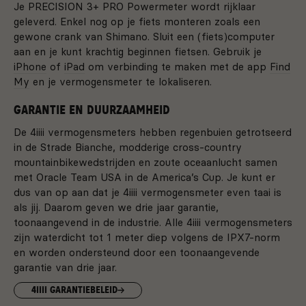
Je PRECISION 3+ PRO Powermeter wordt rijklaar
geleverd. Enkel nog op je fiets monteren zoals een
gewone crank van Shimano. Sluit een (fiets)computer
aan en je kunt krachtig beginnen fietsen. Gebruik je
iPhone
of
iPad
om verbinding te maken met de app
Find
My
en je vermogensmeter te lokaliseren.
GARANTIE EN DUURZAAMHEID
De 4iiii vermogensmeters hebben regenbuien getrotseerd
in de Strade Bianche, modderige cross-country
mountainbikewedstrijden en zoute oceaanlucht samen
met Oracle Team USA in de America’s Cup. Je kunt er
dus van op aan dat je 4iiii vermogensmeter even taai is
als jij. Daarom geven we drie jaar garantie,
toonaangevend in de industrie. Alle 4iiii vermogensmeters
zijn waterdicht tot 1 meter diep volgens de IPX7-norm
en worden ondersteund door een toonaangevende
garantie van drie jaar.
4
iiii
GARANTIEBELEID