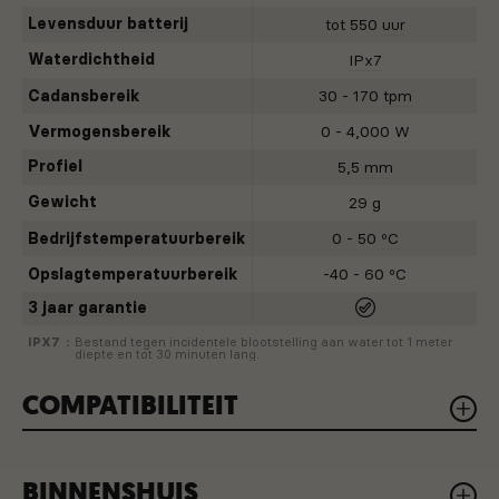
analyseren en te optimaliseren.
Levensduur batterij
tot 550
uur
LINKS/RECHTS-BALANS
Waterdichtheid
IPx7
Een tweezijdige vermogensmeter meet het
Cadansbereik
30 - 170
tpm
vermogen van elk been afzonderlijk om te
Vermogensbereik
0 - 4,000
W
berekenen hoeveel vermogen je in totaal
levert.
Profiel
5,5
mm
Gewicht
29
g
VEDERLICHT
Bedrijfstemperatuurbereik
0 - 50
ºC
4iiii maakt de lichtste vermogensmeters op de
markt. Wij zijn toegewijd om u te helpen
Opslagtemperatuurbereik
-40 - 60
ºC
sneller te worden, één gram per keer.
3 jaar garantie
IPX7
Bestand tegen incidentele blootstelling aan water tot 1 meter
3 JAAR GARANTIE
diepte en tot 30 minuten lang.
Er kan heel wat gebeuren in 3 jaar. Je hebt ‘m
COMPATIBILITEIT
waarschijnlijk niet nodig, maar toch geeft het
vertrouwen om te weten dat alle 4iiii
vermogensmeters kunnen bogen op een
toonaangevende garantie van 3 jaar.
BINNENSHUIS