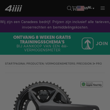
NL
US
Wij zijn een Canadees bedrijf. Prijzen zijn inclusief alle tarieven,
invoerrechten en bemiddelingskosten.
ONTVANG 8 WEKEN GRATIS
TRAININGSSCHEMA'S
BIJ AANKOOP VAN EEN
4iiii
-
VERMOGENSMETER
STARTPAGINA
/
PRODUCTEN
/
VERMOGENSMETERS
/
PRECISION 3+ PRO