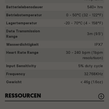
Wasserschutzklasse sorgt dafür, dass Ihr
Herzfrequenzmesser mit Ihnen Schritt hält und
Batterielebensdauer
540+
hrs
die härtesten Trainingstage übersteht, ohne
Betriebstemperatur
0 - 50
°C
(32 - 122
°F
)
einen einzigen Schlag auszusetzen.
Lagertemperatur
-20 - 70
°C
(4 - 158
°F
)
ANT+ & BLUETOOTH
Data Transmission
3
m
(9.5’)
Erhalten Sie drinnen wie draußen die gleichen
Range
Daten. Der Viiiiva ist sowohl mit ANT+ als auch
Wasserdichtigkeit
IPX7
mit BLE kompatibel, sodass Sie ihn mit Ihrem
bevorzugten Radcomputer und Ihrer Lieblings-
Heart Rate Range
30 - 240
bpm
(1
bpm
Indoor-Trainings-App nutzen können.
resolutiuon)
Input Sensitivity
5% duty cycle
Frequency
32.768
KHz
Gewicht
< 46
g
(1.6
oz
)
RESSOURCEN