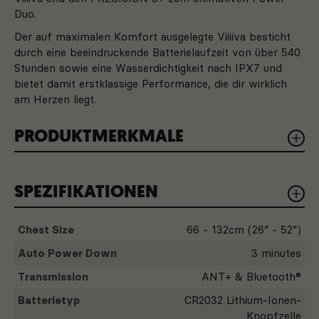
Duo.
Der auf maximalen Komfort ausgelegte Viiiiva besticht
durch eine beeindruckende Batterielaufzeit von über 540
Stunden sowie eine Wasserdichtigkeit nach IPX7 und
bietet damit erstklassige Performance, die dir wirklich
am Herzen liegt.
PRODUKTMERKMALE
SPEZIFIKATIONEN
540+ STUNDEN BATTERIELAUFZEIT
Mit über 540 Stunden Laufzeit aus einer
einzigen CR2032-Knopfzelle müssen Sie sich
Chest Size
66 - 132
cm
(26” - 52”)
beim Viiiiva keine Sorgen um häufige
Auto Power Down
3 minutes
Batteriewechsel machen.
Transmission
ANT+ & Bluetooth®
WASSERDICHTIGKEIT
Batterietyp
CR2032 Lithium-Ionen-
Auf Langlebigkeit ausgelegt. Unsere IPX7-
Knopfzelle