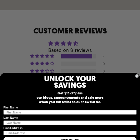
CUSTOMER REVIEWS
Based on 8 reviews
7
0
0
UNLOCK YOUR
1
SAVINGS
0
WRITE A REVIEW
Get $15 off plus
our blogs, announcements and sale news
when you subscribe to our newsletter.
First Name
Sort by
Last Name
Email address
06/22/2026