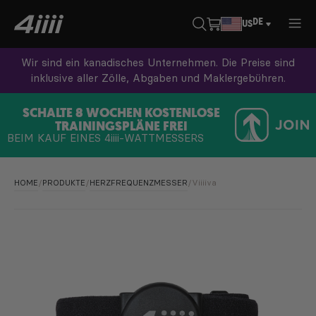
DE
US
Wir sind ein kanadisches Unternehmen. Die Preise sind
inklusive aller Zölle, Abgaben und Maklergebühren.
SCHALTE 8 WOCHEN KOSTENLOSE
TRAININGSPLÄNE FREI
BEIM KAUF EINES
4iiii
-WATTMESSERS
HOME
/
PRODUKTE
/
HERZFREQUENZMESSER
/
V
iiiiva