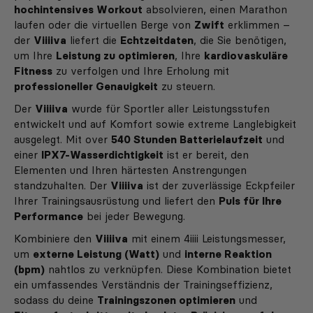
hochintensives Workout
absolvieren, einen Marathon
laufen oder die virtuellen Berge von
Zwift
erklimmen –
der
Viiiiva
liefert die
Echtzeitdaten
, die Sie benötigen,
um Ihre
Leistung zu optimieren
, Ihre
kardiovaskuläre
Fitness
zu verfolgen und Ihre Erholung mit
professioneller Genauigkeit
zu steuern.
Der
Viiiiva
wurde für Sportler aller Leistungsstufen
entwickelt und auf Komfort sowie extreme Langlebigkeit
ausgelegt. Mit over
540 Stunden Batterielaufzeit
und
einer
IPX7-Wasserdichtigkeit
ist er bereit, den
Elementen und Ihren härtesten Anstrengungen
standzuhalten. Der
Viiiiva
ist der zuverlässige Eckpfeiler
Ihrer Trainingsausrüstung und liefert den
Puls für Ihre
Performance
bei jeder Bewegung.
Kombiniere den
Viiiiva
mit einem 4iiii Leistungsmesser,
um
externe Leistung (Watt)
und
interne Reaktion
(bpm)
nahtlos zu verknüpfen. Diese Kombination bietet
ein umfassendes Verständnis der Trainingseffizienz,
sodass du deine
Trainingszonen optimieren
und