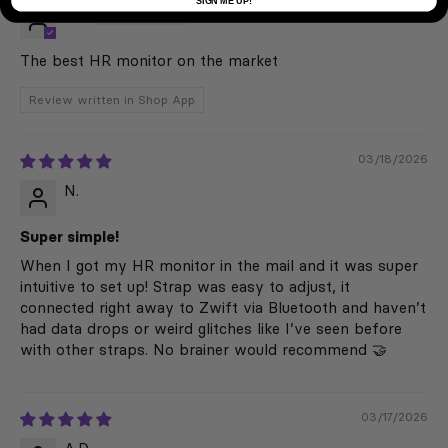
SIGN ME UP!
T.D.
The best HR monitor on the market
Review written in Shop App
03/18/2026
N.
Super simple!
When I got my HR monitor in the mail and it was super
intuitive to set up! Strap was easy to adjust, it
connected right away to Zwift via Bluetooth and haven’t
had data drops or weird glitches like I’ve seen before
with other straps. No brainer would recommend 🤝
03/17/2026